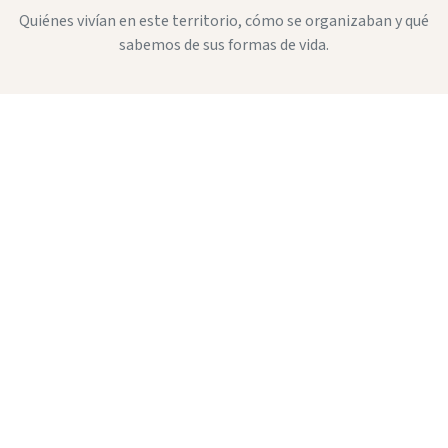
Quiénes vivían en este territorio, cómo se organizaban y qué
sabemos de sus formas de vida.
Asentamientos
Tipo de poblamiento: disperso, concentrado,
defensivo, agrícola, urbano o periurbano.
Organización social
Estructuras familiares, comunitarias, señoriales,
religiosas o administrativas.