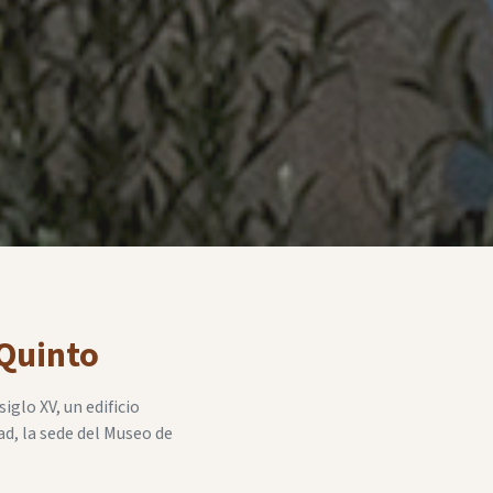
 Quinto
iglo XV, un edificio
ad, la sede del Museo de