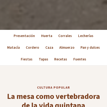
Presentación
Huerta
Corrales
Lecherías
Matacía
Cordero
Caza
Almuerzo
Pan y dulces
Fiestas
Tapas
Recetas
Fuentes
CULTURA POPULAR
La mesa como vertebradora
de la vida quintana