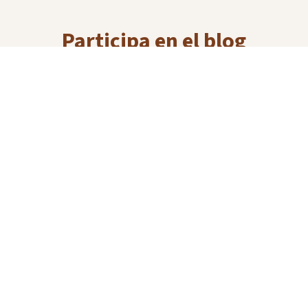
Participa en el blog
Puedes proponer nuevas entradas con texto e imágenes a
través del formulario de envío.
Quinto, mi pueblo