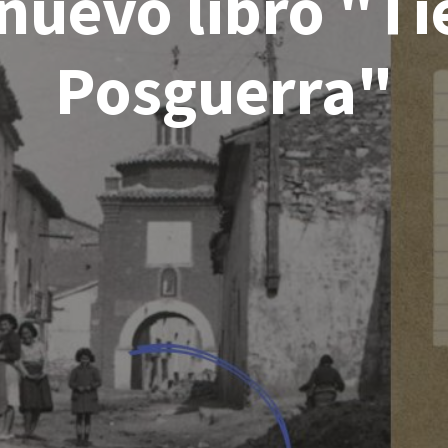
 nuevo libro "T
Posguerra"